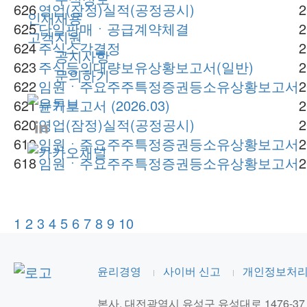
626
영업(잠정)실적(공정공시)
2
인재채용
625
단일판매ㆍ공급계약체결
2
고객지원
624
주식소각결정
2
공지사항
623
주식등의대량보유상황보고서(일반)
2
문의하기
622
임원ㆍ주요주주특정증권등소유상황보고서
2
621
분기보고서 (2026.03)
2
620
영업(잠정)실적(공정공시)
2
619
임원ㆍ주요주주특정증권등소유상황보고서
2
618
임원ㆍ주요주주특정증권등소유상황보고서
2
1
2
3
4
5
6
7
8
9
10
윤리경영
사이버 신고
개인정보처
본사.
대전광역시 유성구 유성대로 1476-37 (