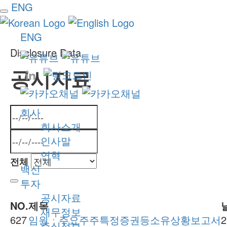
ENG
ENG
Disclosure Data
공시자료
회사
회사소개
인사말
연혁
전체
백신
투자
공시자료
NO.
제목
재무정보
627
임원ㆍ주요주주특정증권등소유상황보고서
2
주식정보