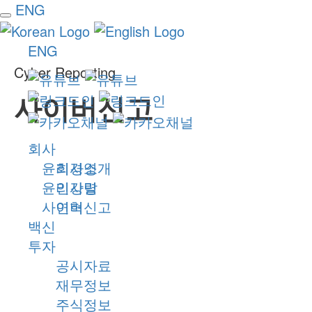
ENG
ENG
Cyber Reporting
사이버신고
회사
윤리경영
회사소개
윤리강령
인사말
사이버신고
연혁
백신
투자
공시자료
재무정보
주식정보