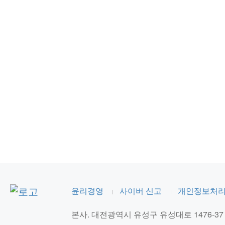
메일 : kj.lee@cavac.co.kr
윤리경영 담당: 최주경 차장
042-870-0525
audit@cavac.co.kr
윤리경영
사이버 신고
개인정보처
본사.
대전광역시 유성구 유성대로 1476-37 (